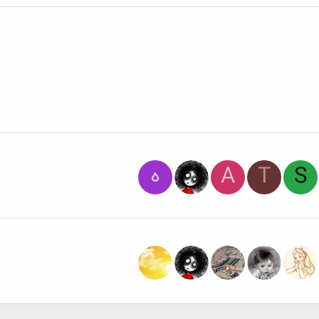
S
T
A
ه