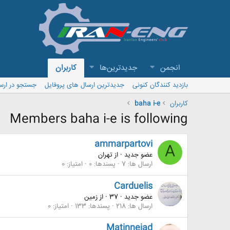
انجمن
جدیدترین‌ها
کاربران
بازدید کنندگان کنونی
جدیدترین ارسال های پروفایل
جستجو در ارس
کاربران
baha i-e
Members baha i-e is following
ammarpartovi
A
عضو جدید
·
از
تهران
ارسال ها
7
پسندها
0
امتیاز
0
Carduelis
عضو جدید
·
37
·
از
زمین
ارسال ها
218
پسندها
133
امتیاز
0
Matinnejad