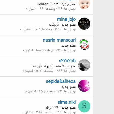
عضو جدید
·
43
·
از
Tehran
ارسال ها
36
پسندها
44
امتیاز
0
mina jojo
عضو جدید
·
از
رشت
ارسال ها
2,412
پسندها
2,001
امتیاز
0
nasrin mansouri
عضو جدید
ارسال ها
334
پسندها
188
امتیاز
0
s22a2ch
مدیر بازنشسته
·
از
زیر آسمان خدا
ارسال ها
284
پسندها
507
امتیاز
0
sepide&alireza
عضو جدید
ارسال ها
33
پسندها
65
امتیاز
0
sima.niki
S
عضو جدید
·
36
·
از
قم
ارسال ها
304
پسندها
351
امتیاز
0