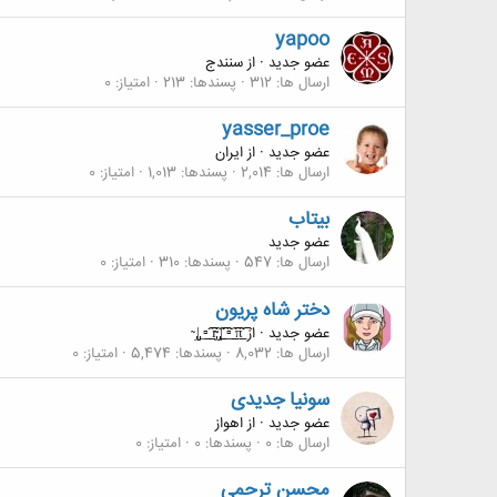
yapoo
عضو جدید
·
از
سنندج
ارسال ها
312
پسندها
213
امتیاز
0
yasser_proe
عضو جدید
·
از
ایران
ارسال ها
2,014
پسندها
1,013
امتیاز
0
بيتاب
عضو جدید
ارسال ها
547
پسندها
310
امتیاز
0
دختر شاه پریون
عضو جدید
·
از
ı̴̴̡ ̡̡͡|̲̲̲͡͡͡ ̲▫̲͡ ̲̲̲͡͡π̲̲͡͡ ̲̲͡▫̲̲͡͡ ̲|̡̡̡ ̡ ̴
ارسال ها
8,032
پسندها
5,474
امتیاز
0
سونیا جدیدی
عضو جدید
·
از
اهواز
ارسال ها
0
پسندها
0
امتیاز
0
محسن ترحمی