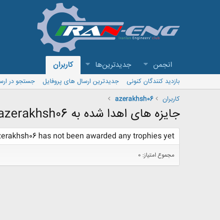
انجمن
جدیدترین‌ها
کاربران
بازدید کنندگان کنونی
جدیدترین ارسال های پروفایل
جستجو در ارس
کاربران
azerakhsh06
جایزه های اهدا شده به azerakhsh06
erakhsh06 has not been awarded any trophies yet.
مجموع امتیاز: 0