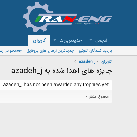
انجمن
جدیدترین‌ها
کاربران
بازدید کنندگان کنونی
جدیدترین ارسال های پروفایل
جستجو در ارس
کاربران
azadeh_j
جایزه های اهدا شده به azadeh_j
azadeh_j has not been awarded any trophies yet.
مجموع امتیاز: 0