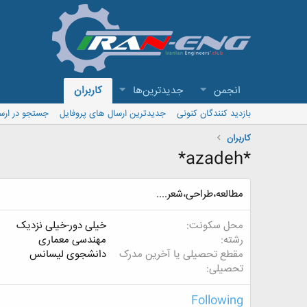
انجمن
جدیدترین‌ها
کاربران
بازدید کنندگان کنونی
جدیدترین ارسال های پروفایل
جستجو در ارس
کاربران
*azadeh*
مطالعه،طراحی،شعر....
محل سکونت
خیلی دور-خیلی نزدیک
رشته
مهندسی معماری
مقطع تحصیلی یا آخرین مدرک
دانشجوی لیسانس
تحصیلی
Following