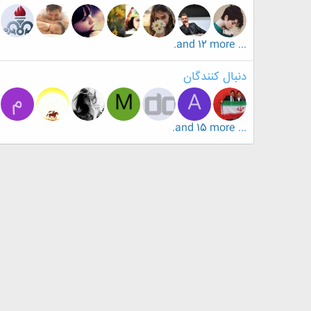
... and 12 more.
دنبال کنندگان
A
M
م
... and 15 more.