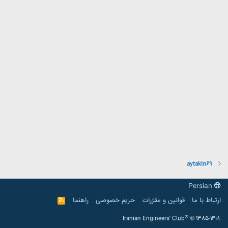
aytakin69
Persian
ارتباط با ما
قوانین و مقرّرات
حریم خصوصی
راهنما
R
S
S
®
Iranian Engineers' Club
© 1385-1401.