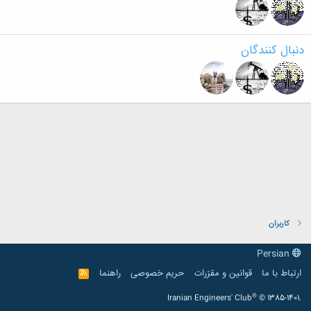
دنبال کنندگان
کاربران
Persian
ارتباط با ما
قوانین و مقرّرات
حریم خصوصی
راهنما
R
S
S
®
Iranian Engineers' Club
© 1385-1401.