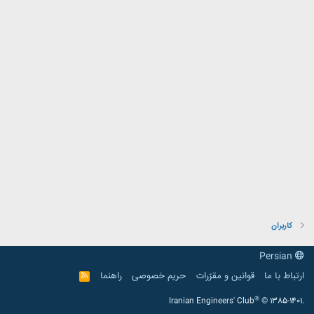
کاربران
Persian
ارتباط با ما
قوانین و مقرّرات
حریم خصوصی
راهنما
R
S
S
®
Iranian Engineers' Club
© 1385-1401.