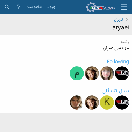
ورود
عضویت
کاربران
aryaei
رشته
مهندسی عمران
Following
م
دنبال کنندگان
K