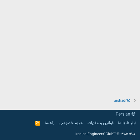
arshadi95
Persian
ارتباط با ما
قوانین و مقرّرات
حریم خصوصی
راهنما
R
S
S
®
Iranian Engineers' Club
© 1385-1401.