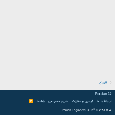
کاربران
Persian
ارتباط با ما
قوانین و مقرّرات
حریم خصوصی
راهنما
R
S
S
®
Iranian Engineers' Club
© 1385-1401.