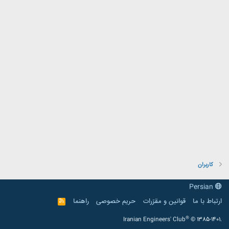
کاربران
Persian
ارتباط با ما
قوانین و مقرّرات
حریم خصوصی
راهنما
R
S
S
®
Iranian Engineers' Club
© 1385-1401.