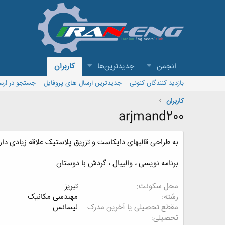
انجمن
جدیدترین‌ها
کاربران
بازدید کنندگان کنونی
جدیدترین ارسال های پروفایل
جستجو در ارس
کاربران
arjmand200
به طراحی قالبهای دایکاست و تزریق پلاستیک علاقه زیادی دار
برنامه نویسی ، والیبال ، گردش با دوستان
محل سکونت
تبریز
رشته
مهندسی مکانیک
مقطع تحصیلی یا آخرین مدرک
لیسانس
تحصیلی