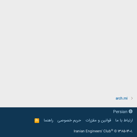
arch.mi
Persian
ارتباط با ما
قوانین و مقرّرات
حریم خصوصی
راهنما
R
S
S
®
Iranian Engineers' Club
© 1385-1401.