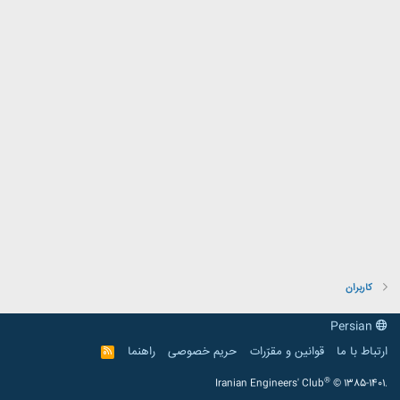
کاربران
Persian
ارتباط با ما
قوانین و مقرّرات
حریم خصوصی
راهنما
R
S
S
®
Iranian Engineers' Club
© 1385-1401.