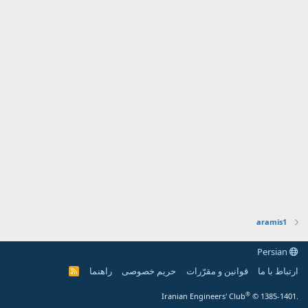
aramis1
Persian
ارتباط با ما
قوانین و مقرّرات
حریم خصوصی
راهنما
R
S
S
®
Iranian Engineers' Club
© 1385-1401.