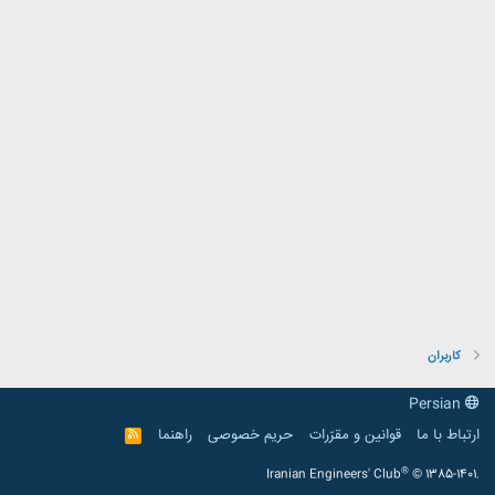
کاربران
Persian
ارتباط با ما
قوانین و مقرّرات
حریم خصوصی
راهنما
R
S
S
®
Iranian Engineers' Club
© 1385-1401.