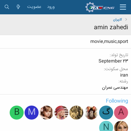
ورود
عضویت
کاربران
amin zahedi
movie,music,sport
تاریخ تولد
September 23
محل سکونت
iran
رشته
مهندسی عمران
Following
A
گ
M
B
N