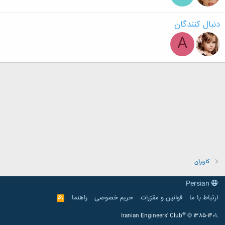
دنبال کنندگان
A
کاربران
Persian
ارتباط با ما
قوانین و مقرّرات
حریم خصوصی
راهنما
R
S
S
®
Iranian Engineers' Club
© 1385-1401.