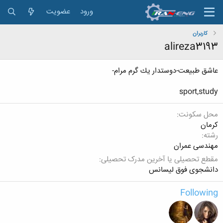
ورود
عضویت
کاربران
alireza3193
عاشق طبيعت-دوستدار يك گرم مرام-
sport,study
محل سکونت
كرمان
رشته
مهندسی عمران
مقطع تحصیلی یا آخرین مدرک تحصیلی
دانشجوی فوق لیسانس
Following