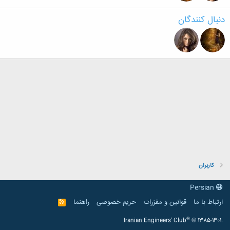
دنبال کنندگان
کاربران
Persian
ارتباط با ما
قوانین و مقرّرات
حریم خصوصی
راهنما
R
S
S
®
Iranian Engineers' Club
© 1385-1401.