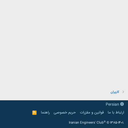
کاربران
Persian
ارتباط با ما
قوانین و مقرّرات
حریم خصوصی
راهنما
R
S
S
®
Iranian Engineers' Club
© 1385-1401.