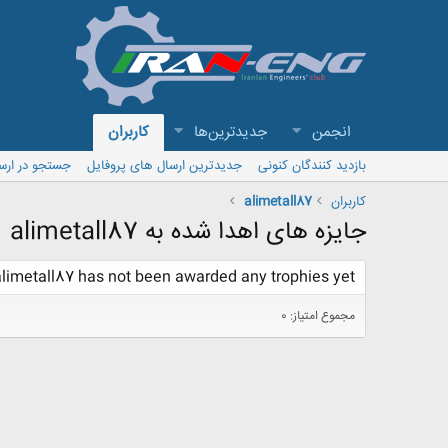
انجمن
جدیدترین‌ها
کاربران
بازدید کنندگان کنونی
جدیدترین ارسال های پروفایل
جستجو در ارس
کاربران
alimetall87
جایزه های اهدا شده به alimetall87
alimetall87 has not been awarded any trophies yet.
مجموع امتیاز: 0