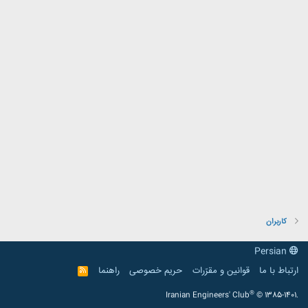
کاربران
Persian
ارتباط با ما
قوانین و مقرّرات
حریم خصوصی
راهنما
R
S
S
®
Iranian Engineers' Club
© 1385-1401.