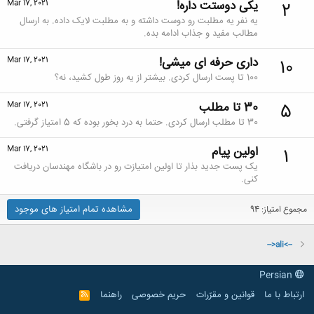
یکی دوستت داره!
Mar 17, 2021
2
یه نفر یه مطلبت رو دوست داشته و به مطلبت لایک داده. به ارسال
مطالب مفید و جذاب ادامه بده.
داری حرفه ای میشی!
Mar 17, 2021
10
100 تا پست ارسال کردی. بیشتر از یه روز طول کشید، نه؟
30 تا مطلب
Mar 17, 2021
5
30 تا مطلب ارسال کردی. حتما به درد بخور بوده که 5 امتیاز گرفتی.
اولین پیام
Mar 17, 2021
1
یک پست جدید بذار تا اولین امتیازت رو در باشگاه مهندسان دریافت
کنی.
مشاهده تمام امتیاز های موجود
مجموع امتیاز: 94
-->ali<--
Persian
ارتباط با ما
قوانین و مقرّرات
حریم خصوصی
راهنما
R
S
S