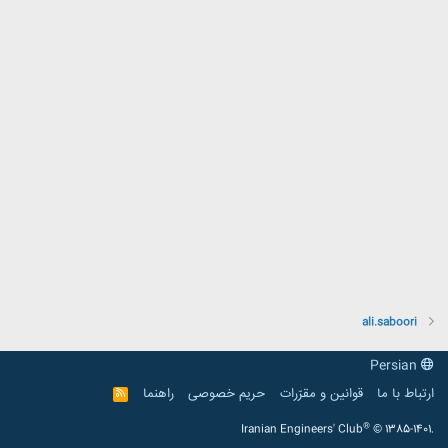
ali.saboori
Persian
ارتباط با ما
قوانین و مقرّرات
حریم خصوصی
راهنما
R
S
S
®
Iranian Engineers' Club
© 1385-1401.