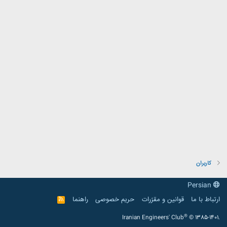
کاربران
Persian
ارتباط با ما
قوانین و مقرّرات
حریم خصوصی
راهنما
R
S
S
®
Iranian Engineers' Club
© 1385-1401.