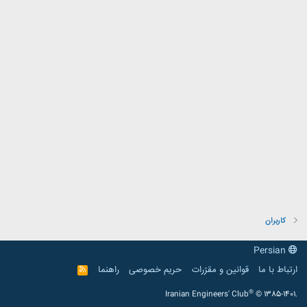
کاربران
Persian
ارتباط با ما
قوانین و مقرّرات
حریم خصوصی
راهنما
R
S
S
®
Iranian Engineers' Club
© 1385-1401.