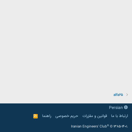
alfa65
Persian
ارتباط با ما
قوانین و مقرّرات
حریم خصوصی
راهنما
R
S
S
®
Iranian Engineers' Club
© 1385-1401.