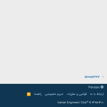
ahmad121212
Persian
ارتباط با ما
قوانین و مقرّرات
حریم خصوصی
راهنما
R
S
S
®
Iranian Engineers' Club
© 1385-1401.