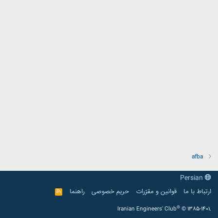
afba
Persian
ارتباط با ما
قوانین و مقرّرات
حریم خصوصی
راهنما
R
S
S
®
Iranian Engineers' Club
© 1385-1401.