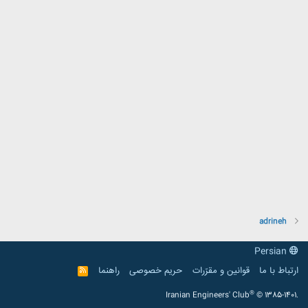
adrineh
Persian
ارتباط با ما
قوانین و مقرّرات
حریم خصوصی
راهنما
R
S
S
®
Iranian Engineers' Club
© 1385-1401.