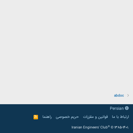
abdoc
Persian
ارتباط با ما
قوانین و مقرّرات
حریم خصوصی
راهنما
R
S
S
®
Iranian Engineers' Club
© 1385-1401.