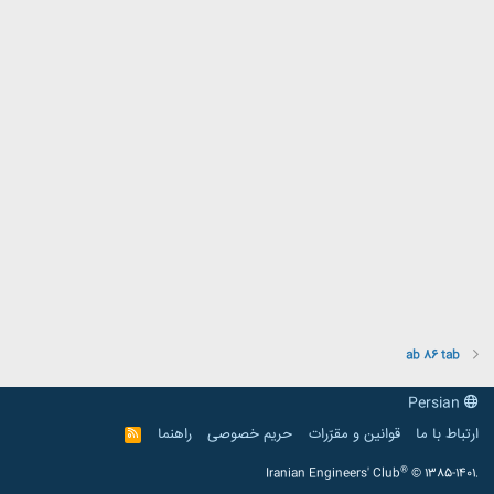
ab 86 tab
Persian
ارتباط با ما
قوانین و مقرّرات
حریم خصوصی
راهنما
R
S
S
®
Iranian Engineers' Club
© 1385-1401.