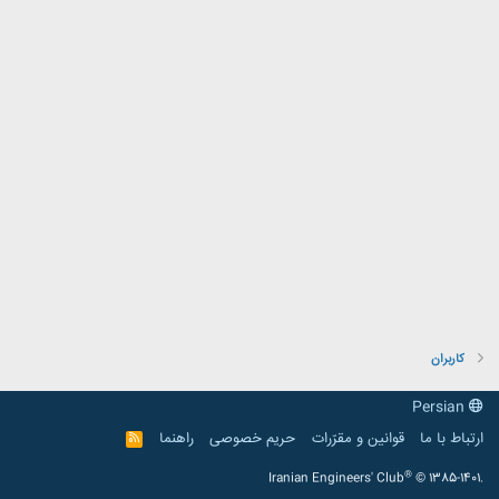
کاربران
Persian
ارتباط با ما
قوانین و مقرّرات
حریم خصوصی
راهنما
R
S
S
®
Iranian Engineers' Club
© 1385-1401.