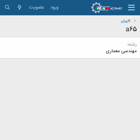
ورود
عضویت
کاربران
a65
رشته
مهندسی معماری