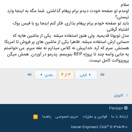
سلام
اومدم تو صفحه خودت دیدم برام پیغام گذاشتی. شما مگه به اینجا وارد
نیستی؟
باید تو صفحه خودم برام پیغام بذاری. فکر کنم اینجا رو با فیس بوک
اشتباه گرفتی.
مدل تویوتا قدیمیه. ولی هنوز استفاده میشه. یکی از ماشین هایه که
حسابی ازش استفاده میشه. ظاهرا یکی از ماشین های پر فروش تا امریکا
هستش. سرم که آره. خداییش نه کلاس میذارم نه عفه میرم. می خواستم
یه جایی واسه چند تا پروژه RFP بنویسم. پدرمو در آوردن. همش میگن
پروپزوالت کامل نیست.
اول
آخر
3 از 4
قبلی
بعدی
کاربران
Persian
ارتباط با ما
قوانین و مقرّرات
حریم خصوصی
راهنما
R
S
S
®
Iranian Engineers' Club
© 1385-1401.