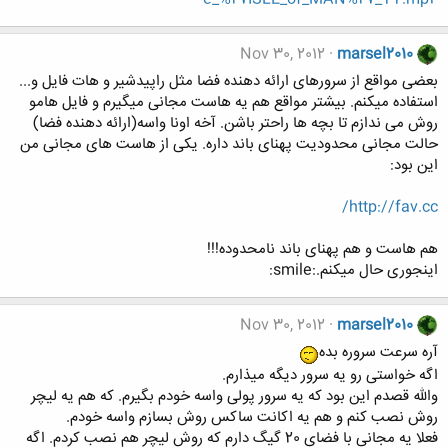
Nov 30, 2012
marsel2010
بعضی مواقع از سرورهای ارائه دهنده فضا مثل راپیدشیر و هات فایل و...
استفاده میکنم. بیشتر مواقع هم یه هاست مجانی میگیرم و فایل هامو
روش می ندازم تا بچه ها راحتر باشن. آخه اونا واسه(ارائه دهنده فضا)
حالت مجانی محدودیت پهنای باند داره. یکی از هاست های مجانی من
این بود:
http://fav.cc/
هم هاست و هم پهنای باند نامحدوده!!!
اینجوری حال میکنم.:smile:
Nov 30, 2012
marsel2010
آره سرعت سروره بده
اگه خواستی رو یه سرور دیگه میذارم.
والله قصدم این بود که یه سرور پولی واسه خودم بگیرم. که هم یه لیچر
روش نصب کنم و هم یه اکانت ساکس روش بسازم واسه خودم.
فعلا یه مجانی با فضای 20 گیگ دارم که روش لیچر هم نصب کردم. اگه