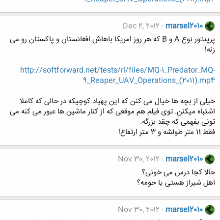
Dec 2, 2012
marsel2010
پریدتور نوع A و B که هر روز امریکا باهاش افغانستان و پاکستان رو می
زنه!
http://softforward.net/tests/rl/files/MQ-1_Predator_MQ-
9_Reaper_UAV_Operations_(2011).mp4
خیلی از بچه ها خیال می کنن که این پهپاد کوچیکه در حالی که کاملا
اشتباه میکنن. توی فیلم هم موقعی که از کنار ماشین ها عبور می کنه می
تونی بفهمی که چقد بزرگه.
فقط 11 متر طولشه و 3 متر ارتفاع!
Nov 30, 2012
marsel2010
حالا کجا درس می خونی؟
اهل شیراز هستی یا حومه؟
Nov 30, 2012
marsel2010