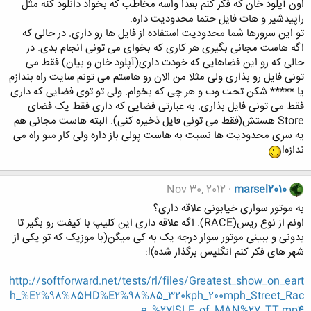
اون آپلود خان که فکر کنم بعدا واسه مخاطب که بخواد دانلود کنه مثل
راپیدشیر و هات فایل حتما محدودیت داره.
تو این سرورها شما محدودیت استفاده از فایل ها رو داری. در حالی که
اگه هاست مجانی بگیری هر کاری که بخوای می تونی انجام بدی. در
حالی که رو این فضاهایی که خودت داری(آپلود خان و بیان) فقط می
تونی فایل رو بذاری ولی مثلا من الان رو هاستم می تونم سایت راه بندازم
یا ***** شکن تحت وب و هر چی که بخوام. ولی تو توی فضایی که داری
فقط می تونی فایل بذاری. به عبارتی فضایی که داری فقط یک فضای
Store هستش(فقط می تونی فایل ذخیره کنی). البته هاست مجانی هم
یه سری محدودیت ها نسبت به هاست پولی باز داره ولی کار منو راه می
ندازه!
Nov 30, 2012
marsel2010
به موتور سواری خیابونی علاقه داری؟
اونم از نوع ریس(RACE). اگه علاقه داری این کلیپ با کیفت رو بگیر تا
بدونی و ببینی موتور سوار درجه یک به کی میگن(با موزیک که تو یکی از
شهر های فکر کنم انگلیس برگذار شده)!:
http://softforward.net/tests/rl/files/Greatest_show_on_eart
h_%E2%98%85HD%E2%98%85_320kph_200mph_Street_Rac
e_%27ISLE_of_MAN%27_TT.mp4