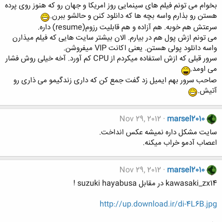
بخوام می تونم فیلم های سینمایی روز امریکا و جهان رو که هنوز روی پرده
هستن رو بذارم واسه بچه ها که دانلود کنن و حالشو ببرن.
سرعتش هم خوبه. هم آزاده و هم قابلیت رزوم(resume) داره.
می تونم ازش پول هم در بیارم. الان بیشتر سایت هایی که فیلم میذارن
واسه دانلود پولی هستن. یعنی اکانت VIP میفروشن.
سرور قبلی که ازش استفاده میکردم از CPU کم آورد. آخه خیلی روش فشار
می اومد.
صاحب سرور بهم ایمیل زد گفت جمع کن که داری زندگیمو می ذاری رو
آتیش.
Nov 29, 2012
marsel2010
سایت مشکل داره نمیشه عکس انداخت.
اعصاب آدمو خراب میکنه.
Nov 29, 2012
marsel2010
kawasaki_zx14 در مقابل suzuki hayabusa !
http://up.download.ir/di-4L6B.jpg