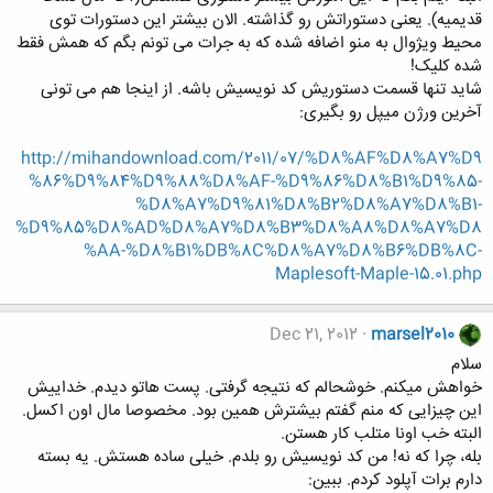
قدیمیه). یعنی دستوراتش رو گذاشته. الان بیشتر این دستورات توی
محیط ویژوال به منو اضافه شده که به جرات می تونم بگم که همش فقط
شده کلیک!
شاید تنها قسمت دستوریش کد نویسیش باشه. از اینجا هم می تونی
آخرین ورژن میپل رو بگیری:
http://mihandownload.com/2011/07/%D8%AF%D8%A7%D9
%86%D9%84%D9%88%D8%AF-%D9%86%D8%B1%D9%85-
%D8%A7%D9%81%D8%B2%D8%A7%D8%B1-
%D9%85%D8%AD%D8%A7%D8%B3%D8%A8%D8%A7%D8
%AA-%D8%B1%DB%8C%D8%A7%D8%B6%DB%8C-
Maplesoft-Maple-15.01.php
Dec 21, 2012
marsel2010
سلام
خواهش میکنم. خوشحالم که نتیجه گرفتی. پست هاتو دیدم. خداییش
این چیزایی که منم گفتم بیشترش همین بود. مخصوصا مال اون اکسل.
البته خب اونا متلب کار هستن.
بله، چرا که نه! من کد نویسیش رو بلدم. خیلی ساده هستش. یه بسته
دارم برات آپلود کردم. ببین: