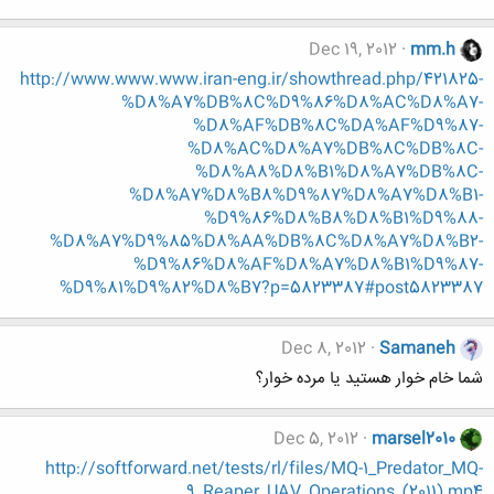
Dec 19, 2012
mm.h
http://www.www.www.iran-eng.ir/showthread.php/421825-
%D8%A7%DB%8C%D9%86%D8%AC%D8%A7-
%D8%AF%DB%8C%DA%AF%D9%87-
%D8%AC%D8%A7%DB%8C%DB%8C-
%D8%A8%D8%B1%D8%A7%DB%8C-
%D8%A7%D8%B8%D9%87%D8%A7%D8%B1-
%D9%86%D8%B8%D8%B1%D9%88-
%D8%A7%D9%85%D8%AA%DB%8C%D8%A7%D8%B2-
%D9%86%D8%AF%D8%A7%D8%B1%D9%87-
%D9%81%D9%82%D8%B7?p=5823387#post5823387
Dec 8, 2012
Samaneh
شما خام خوار هستید یا مرده خوار؟
Dec 5, 2012
marsel2010
http://softforward.net/tests/rl/files/MQ-1_Predator_MQ-
9_Reaper_UAV_Operations_(2011).mp4