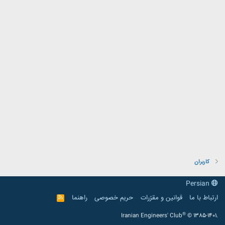
کاربران
Persian
ارتباط با ما
قوانین و مقرّرات
حریم خصوصی
راهنما
R
S
S
®
Iranian Engineers' Club
© 1385-1401.