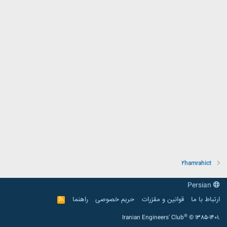
2hamrahict
Persian
ارتباط با ما
قوانین و مقرّرات
حریم خصوصی
راهنما
R
S
S
®
Iranian Engineers' Club
© 1385-1401.