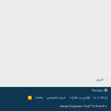
کاربران
Persian
ارتباط با ما
قوانین و مقرّرات
حریم خصوصی
راهنما
R
S
S
®
Iranian Engineers' Club
© 1385-1401.