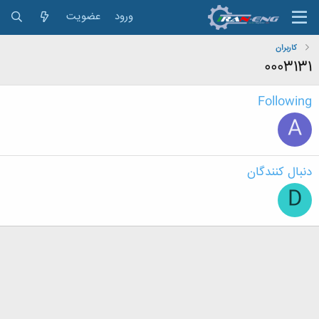
ورود
عضویت
کاربران
0003131
Following
A
دنبال کنندگان
D