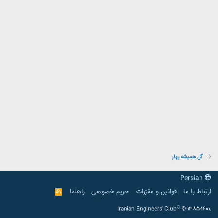
گل هميشه بهار
Persian
ارتباط با ما
قوانین و مقرّرات
حریم خصوصی
راهنما
R
S
S
®
Iranian Engineers' Club
© 1385-1401.