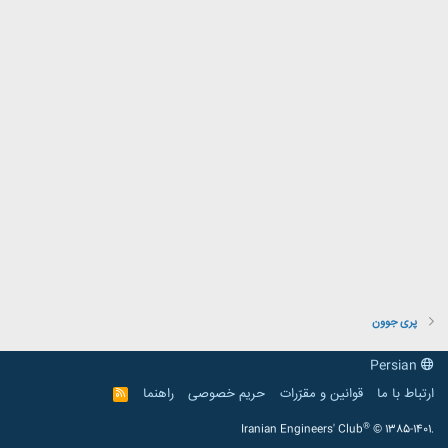
پری جوون
Persian
ارتباط با ما
قوانین و مقرّرات
حریم خصوصی
راهنما
R
S
S
®
Iranian Engineers' Club
© 1385-1401.