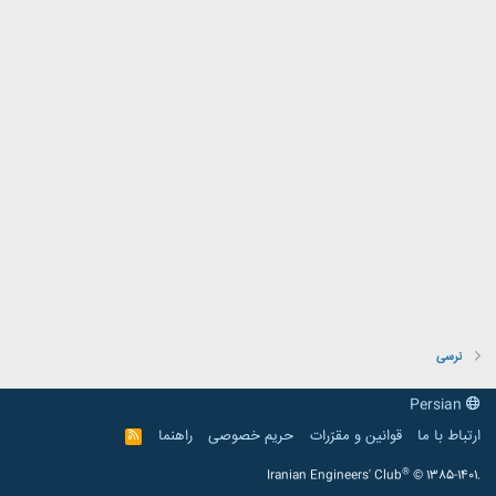
نرسی
Persian
ارتباط با ما
قوانین و مقرّرات
حریم خصوصی
راهنما
R
S
S
®
Iranian Engineers' Club
© 1385-1401.