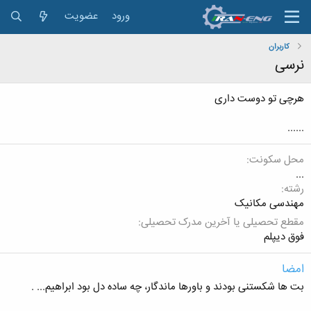
ورود
عضویت
کاربران
نرسی
هرچی تو دوست داری
......
محل سکونت
...
رشته
مهندسی مکانیک
مقطع تحصیلی یا آخرین مدرک تحصیلی
فوق دیپلم
امضا
بت ها شکستنی بودند و باورها ماندگار، چه ساده دل بود ابراهیم... .