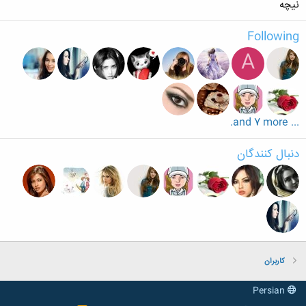
نیچه
Following
A
... and 7 more.
دنبال کنندگان
کاربران
Persian