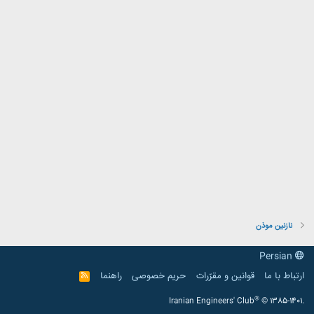
نازنین موذن
Persian
ارتباط با ما
قوانین و مقرّرات
حریم خصوصی
راهنما
R
S
S
®
Iranian Engineers' Club
© 1385-1401.