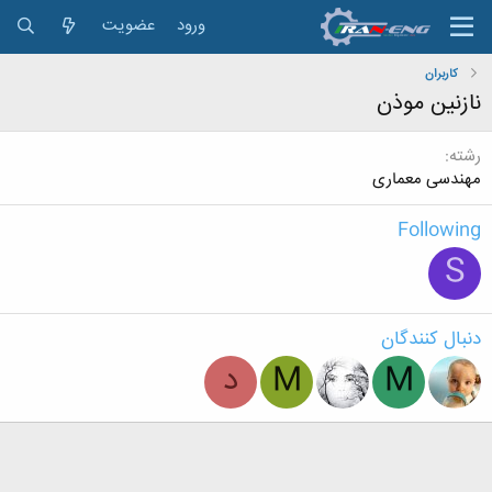
ورود
عضویت
کاربران
نازنین موذن
رشته
مهندسی معماری
Following
S
دنبال کنندگان
M
M
د