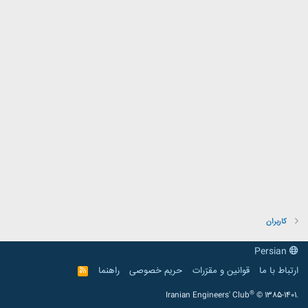
کاربران
Persian
ارتباط با ما
قوانین و مقرّرات
حریم خصوصی
راهنما
R
S
S
®
Iranian Engineers' Club
© 1385-1401.