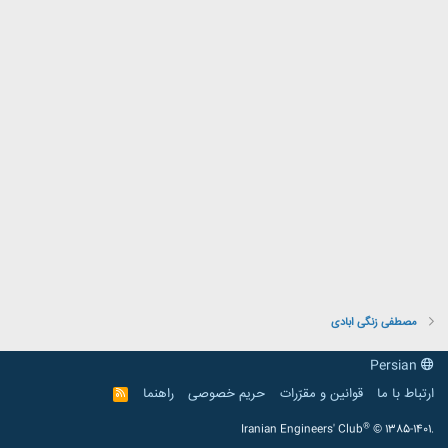
مصطفی زنگی ابادی
Persian
ارتباط با ما
قوانین و مقرّرات
حریم خصوصی
راهنما
R
S
S
®
Iranian Engineers' Club
© 1385-1401.