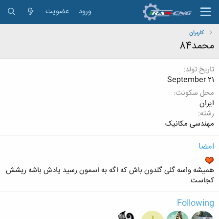
ورود
عضویت
کاربران
محمد84
تاریخ تولد
September 21
محل سکونت
ایران
رشته
مهندسی مکانیک
امضا
همیشه واسه گلی گلدون باش که اگه به اسمون رسید یادش باشه ریشش
کجاست
Following