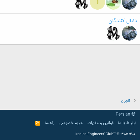
ا
دنبال کنندگان
کاربران
Persian
ارتباط با ما
قوانین و مقرّرات
حریم خصوصی
راهنما
R
S
S
®
Iranian Engineers' Club
© 1385-1401.