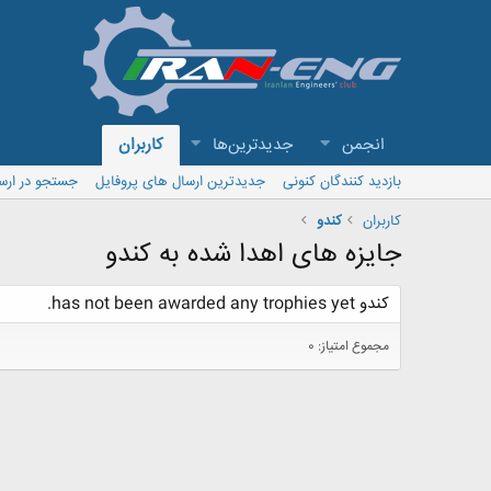
انجمن
جدیدترین‌ها
کاربران
بازدید کنندگان کنونی
جدیدترین ارسال های پروفایل
جستجو در ارس
کاربران
كندو
جایزه های اهدا شده به كندو
كندو has not been awarded any trophies yet.
مجموع امتیاز: 0