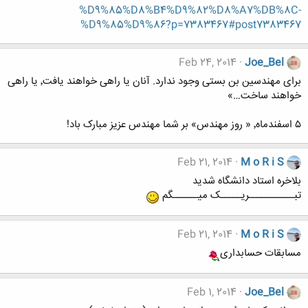
%D9%85%D8%B4%D9%82%D8%A7%DB%8C-
%D9%85%D9%86?p=7383467#post7383467
Feb 24, 2014
Joe_Bel
برای مهندسین بن بستی وجود ندارد. آنان یا راهی خواهند یافت٬ یا راهی
خواهند ساخت…»
۵ اسفندماه٬ « روز مهندس» بر شما مهندس عزیز مبارک باد!
Feb 21, 2014
M o R i S
بلاخره استاد دانشگاه شدید
تبـــــــــــریـــــک میــــــگم
Feb 21, 2014
M o R i S
مسابقات حسابداری
Feb 1, 2014
Joe_Bel