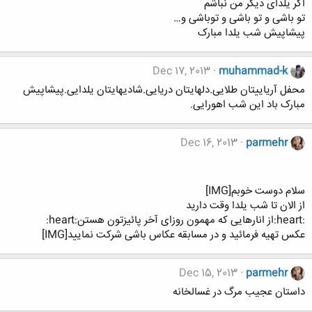
اگر یلدای دیگر من نباشم
تو باشی و تو باشی و توباشی و…
پیشاپیش شب یلدا مبارک
Dec 17, 2013
muhammad-k
محفل آریاییتان طلایی.دلهایتان دریایی.شادیهایتان یلدایی.پیشاپیش
مبارک باد این شب اهورایی.
Dec 16, 2013
parmehr
سلام دوست خوبم[IMG]
از الان تا شب یلدا وقت دارید
:heart:از انارهایی که مهمون روزای آخر پائیزتون هستن:heart:
عکس تهیه فرمائید و در مسابقه عکاس باشی شرکت نمایید[IMG]
Dec 15, 2013
parmehr
داستان عجیب مرگ در غسالخانه