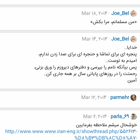
Mar 18, 2014
Joe_Bel
«من مسلمانم، مرا بکش»
Mar 14, 2014
Joe_Bel
خدایا..
پنجره ای برای تماشا و حنجره ای برای صدا زدن ندارم،
امیدم به توست..
پس بیآنکه نامم را بپرسی و دفترهای دیروزم را ورق بزنی،
رحمتت را در روزهای پایانی سال بر همه جاری کن..
آمین
Mar 12, 2014
parmehr
Mar 6, 2014
parla_69
خوشحال میشم ملاحظه بفرمایین
http://www.www.www.iran-eng.ir/showthread.php/552613-
%D8%B3%DB%8C%D8%A7-