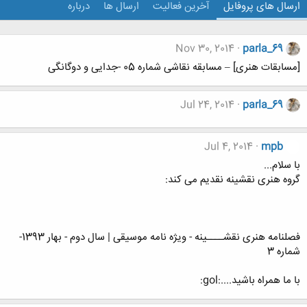
ارسال های پروفایل
آخرین فعالیت
ارسال ها
درباره
Nov 30, 2014
parla_69
[مسابقات هنری] – مسابقه نقاشی شماره 05 -جدایی و دوگانگی
Jul 24, 2014
parla_69
Jul 4, 2014
mpb
با سلام...
گروه هنری نقشینه نقدیم می کند:
فصلنامه هنری نقشــــینه - ویژه نامه موسیقی | سال دوم - بهار 1393-
شماره 3
با ما همراه باشید....:gol: