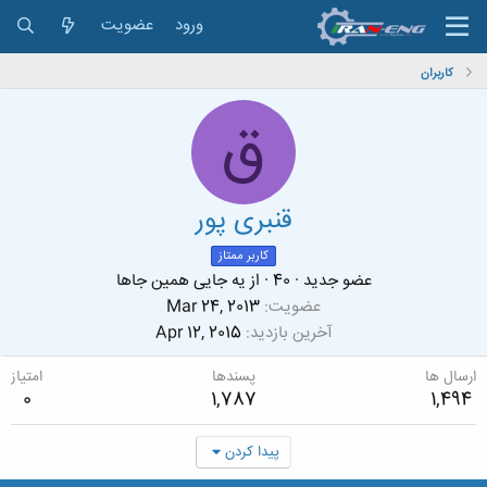
ورود
عضویت
کاربران
ق
قنبری پور
کاربر ممتاز
عضو جدید
·
40
·
از
یه جایی همین جاها
عضویت
Mar 24, 2013
آخرین بازدید
Apr 12, 2015
ارسال ها
پسندها
امتیاز
0
1,787
1,494
پیدا کردن