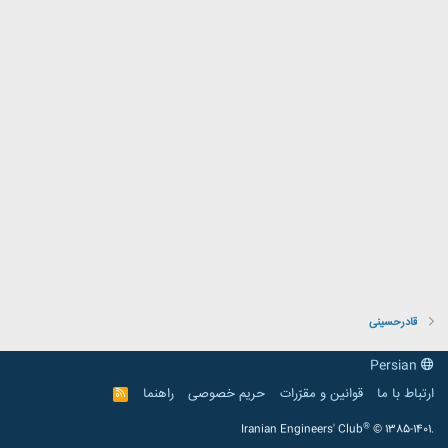
قادرحسینی
Persian
ارتباط با ما
قوانین و مقرّرات
حریم خصوصی
راهنما
R
S
S
®
Iranian Engineers' Club
© 1385-1401.