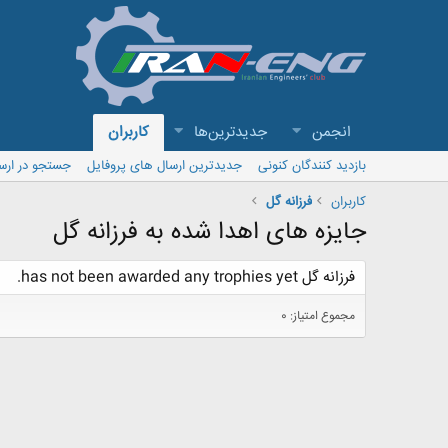
انجمن
جدیدترین‌ها
کاربران
بازدید کنندگان کنونی
جدیدترین ارسال های پروفایل
جستجو در ارس
کاربران
فرزانه گل
جایزه های اهدا شده به فرزانه گل
فرزانه گل has not been awarded any trophies yet.
مجموع امتیاز: 0