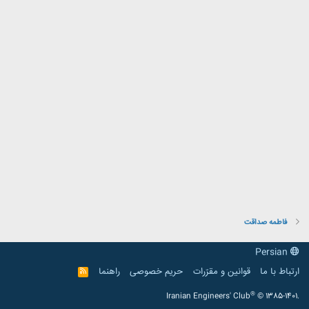
فاطمه صداقت
Persian
ارتباط با ما
قوانین و مقرّرات
حریم خصوصی
راهنما
R
S
S
®
Iranian Engineers' Club
© 1385-1401.