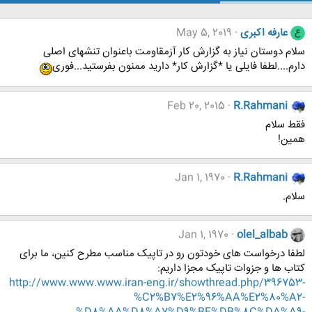
عارفه اکبری
May 5, 2019
ع
سلام دوستان نیاز به گزارش کار آزمقاومت باعنوان تنشهای اصلی
دارم....لطفا فایلی یا *گزارش کار* دارید ممنون بفرستید...فوری
Feb 20, 2015
R.Rahmani
فقط سلام
همین!
Jan 1, 1970
R.Rahmani
سلام.
Jan 1, 1970
olel_albab
لطفا درخواست های خودتون رو در تاپیک مناسب مطرح کنین، ما برای
کتاب ها و جزوات تاپیک مجزا داریم:
http://www.www.www.iran-eng.ir/showthread.php/396753-
%C2%B7%E2%96%AA%E2%80%A2-